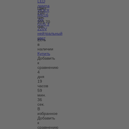
LED
лампа
Цвет:
VIDEX
210
MR16
грн.
3W
203.70
GU5.3
грн.
220V
нейтральный
свет
Есть
в
наличии
Купить
Добавить
к
сравнению
4
дня
19
часов
59
мин.
36
сек.
В
избранное
Добавить
к
сравнению