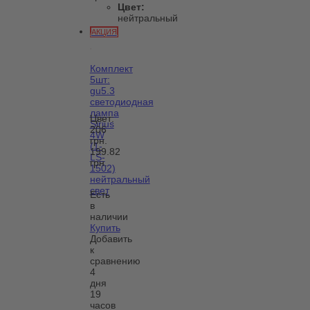
Цвет:
нейтральный
АКЦИЯ
Комплект
5шт:
gu5.3
светодиодная
лампа
Цвет:
Sirius
206
4W
грн.
(1-
199.82
LS-
грн.
1502)
нейтральный
свет
Есть
в
наличии
Купить
Добавить
к
сравнению
4
дня
19
часов