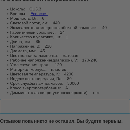
Цоколь:
GU5.3
Бренды:
Евросвет
Мощность, Вт:
6
Световой поток, лм:
440
Эквивалентная мощность обычной лампочки:
40
Гарантийный срок, мес:
24
Количество в упаковке, шт:
1
Длина, мм:
85
Напряжение, В:
220
Диаметр, мм:
45
Цвет колпачка лампочки:
матовая
Рабочее напряжение(диапазон), V:
170-240
Угол свечения, град.:
120
Материал корпуса:
пластик
Цветовая температура, К:
4200
Индекс цветопередачи, Ra:
80
Срок службы лампы, часов:
30000
Класс энергопотербления:
А
Димминг (плавная регулировка яркости):
нет
Отзывы
Отзывов пока никто не оставил. Вы будете первым.