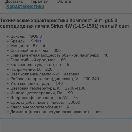
Доставка
Гарантия
Оплата
Характеристики
Технические характеристики Комплект 5шт: gu5.3
светодиодная лампа Sirius 4W (1-LS-1501) теплый свет
Цоколь:
GU5.3
Бренды:
Sirius
Мощность, Вт:
4
Световой поток, лм:
300
Эквивалентная мощность обычной лампочки:
40
Гарантийный срок, мес:
60
Количество в упаковке, шт:
5
Напряжение, В:
220
Цвет колпачка лампочки:
матовая
Рабочее напряжение(диапазон), V:
200-240
Угол свечения, град.:
140
Цветовая температура, К:
2700-4100
Индекс цветопередачи, Ra:
90
Энергоэффективность, Lm/W:
75
Срок службы лампы, часов:
50000
Класс энергопотербления:
A
Димминг (плавная регулировка яркости):
нет
Отзывы