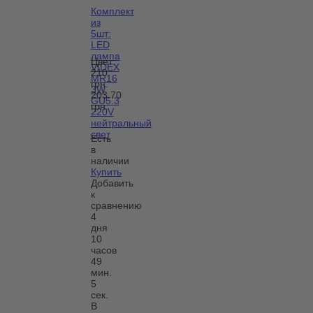
Комплект
из
5шт:
LED
лампа
Цвет:
VIDEX
210
MR16
грн.
3W
203.70
GU5.3
грн.
220V
нейтральный
свет
Есть
в
наличии
Купить
Добавить
к
сравнению
4
дня
10
часов
49
мин.
5
сек.
В