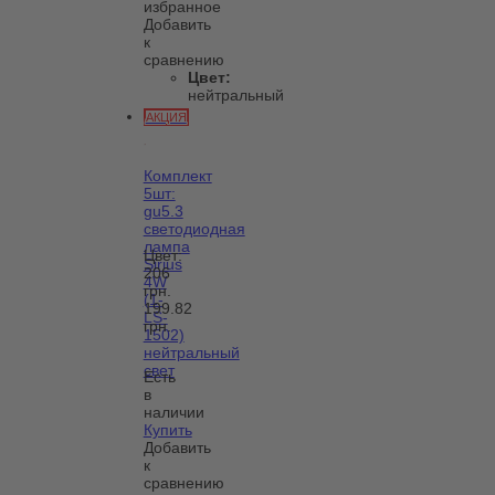
избранное
Добавить
к
сравнению
Цвет:
нейтральный
АКЦИЯ
Комплект
5шт:
gu5.3
светодиодная
лампа
Цвет:
Sirius
206
4W
грн.
(1-
199.82
LS-
грн.
1502)
нейтральный
свет
Есть
в
наличии
Купить
Добавить
к
сравнению