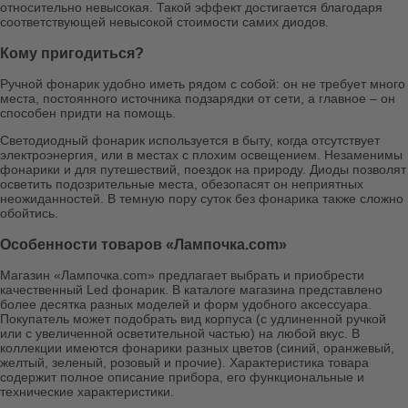
относительно невысокая. Такой эффект достигается благодаря
соответствующей невысокой стоимости самих диодов.
Кому пригодиться?
Ручной фонарик удобно иметь рядом с собой: он не требует много
места, постоянного источника подзарядки от сети, а главное – он
способен придти на помощь.
Светодиодный фонарик используется в быту, когда отсутствует
электроэнергия, или в местах с плохим освещением. Незаменимы
фонарики и для путешествий, поездок на природу. Диоды позволят
осветить подозрительные места, обезопасят он неприятных
неожиданностей. В темную пору суток без фонарика также сложно
обойтись.
Особенности товаров «Лампочка.com»
Магазин «Лампочка.com» предлагает выбрать и приобрести
качественный Led фонарик. В каталоге магазина представлено
более десятка разных моделей и форм удобного аксессуара.
Покупатель может подобрать вид корпуса (с удлиненной ручкой
или с увеличенной осветительной частью) на любой вкус. В
коллекции имеются фонарики разных цветов (синий, оранжевый,
желтый, зеленый, розовый и прочие). Характеристика товара
содержит полное описание прибора, его функциональные и
технические характеристики.