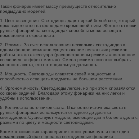
Такой фонарик имеет массу преимуществ относительно
предыдущих моделей.
1. Цвет освещения. Светодиоды дарят яркий белый свет, который
ярко выделяется на фоне даже кромешной тьмы. Желтые оттенки
ручных фонарей на светодиодах способны мягко освещать
помещения и окрестности.
2. Режимы. За счет использования нескольких светодиодов в
одном фонаре возможно существование нескольких режимов
работы такого аксессуара (распространены режимы «постоянное
свечение», «эффект маяка»). Смена режима позволит выбрать
мощность света, его потенциальную дальность.
3. Мощность. Светодиоды славятся своей мощностью и
способностью освещать предметы на большом расстоянии.
4. Эргономичность. Светодиоды легкие, но при этом справляются
со своей задачей. Благодаря этому фонарики на них легки и
удобны в использовании.
5. Количество источников света. В качестве источника света в
ручных фонариках используется от одного до десятка
светодиодов. Существуют модели, имеющие два и более отдела с
разными по цвету и мощности светодиодами.
Кроме технических характеристик стоит упомянуть и еще один
немаловажный факт: цена на светодиодные фонарики