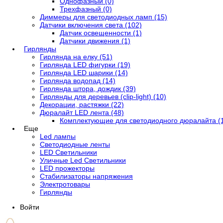
Однофазный (0)
Трехфазный (0)
Диммеры для светодиодных ламп (15)
Датчики включения света (102)
Датчик освещенности (1)
Датчики движения (1)
Гирлянды
Гирлянда на елку (51)
Гирлянда LED фигурки (19)
Гирлянда LED шарики (14)
Гирлянда водопад (14)
Гирлянда штора, дождик (39)
Гирлянды для деревьев (clip-light) (10)
Декорации, растяжки (22)
Дюралайт LED лента (48)
Комплектующие для светодиодного дюралайта (
Еще
Led лампы
Светодиодные ленты
LED Светильники
Уличные Led Светильники
LED прожекторы
Стабилизаторы напряжения
Электротовары
Гирлянды
Войти