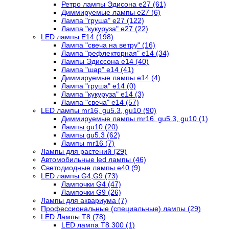
Ретро лампы Эдисона е27 (61)
Диммируемые лампы е27 (6)
Лампа "груша" е27 (122)
Лампа "кукуруза" е27 (22)
LED лампы Е14 (198)
Лампа "свеча на ветру" (16)
Лампа "рефлекторная" е14 (34)
Лампы Эдиссона е14 (40)
Лампа "шар" е14 (41)
Диммируемые лампы е14 (4)
Лампа "груша" е14 (0)
Лампа "кукуруза" е14 (3)
Лампа "свеча" е14 (57)
LED лампы mr16, gu5.3, gu10 (90)
Диммируемые лампы mr16, gu5.3, gu10 (1)
Лампы gu10 (20)
Лампы gu5.3 (62)
Лампы mr16 (7)
Лампы для растений (29)
Автомобильные led лампы (46)
Светодиодные лампы е40 (9)
LED лампы G4,G9 (73)
Лампочки G4 (47)
Лампочки G9 (26)
Лампы для аквариума (7)
Профессиональные (специальные) лампы (29)
LED Лампы T8 (78)
LED лампа Т8 300 (1)