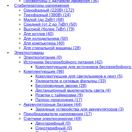
Прожекторы с датчиком движения (36)
Стабилизаторы напряжения
Однофазный (220В) (172)
Трехфазный (380В) (24)
Малой (до 2кВт) (68)
Средней (от 2 до 7кВт) (50)
Высокой (более 7кВт) (79)
Для котлов (40)
Для холодильника (50)
Для компьютера (40)
Для стиральной машины (28)
Электротовары
Электропитание (0)
Источники бесперебойного питания (42)
Комплектующие для источников бесперебойного 
Комплектующие (96)
Комплектующие для светильников и лент (5)
Удлинители и сетевые фильтры (33)
Беспроводные звонки (28)
Дистанционный выключатель света (4)
Розетки с таймерами (9)
Патрон переходник (17)
Аккумуляторные батареи (44)
Зарядные уствройства для аккумуляторов (3)
Преобразователи напряжения (17)
Счетчики электроэнергии (49)
Двухтарифный (0)
Однотарифный (0)