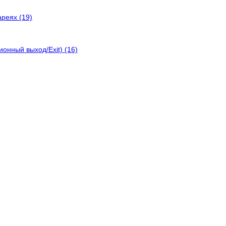
реях (19)
онный выход/Exit) (16)