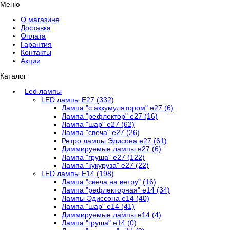
Меню
О магазине
Доставка
Оплата
Гарантия
Контакты
Акции
Каталог
Led лампы
LED лампы E27 (332)
Лампа "с аккумулятором" е27 (6)
Лампа "рефлектор" е27 (16)
Лампа "шар" е27 (62)
Лампа "свеча" е27 (26)
Ретро лампы Эдисона е27 (61)
Диммируемые лампы е27 (6)
Лампа "груша" е27 (122)
Лампа "кукуруза" е27 (22)
LED лампы Е14 (198)
Лампа "свеча на ветру" (16)
Лампа "рефлекторная" е14 (34)
Лампы Эдиссона е14 (40)
Лампа "шар" е14 (41)
Диммируемые лампы е14 (4)
Лампа "груша" е14 (0)