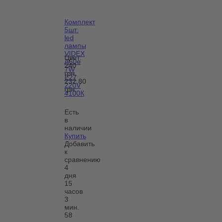
Комплект
5шт:
led
лампы
VIDEX
Цвет:
A60e
240
7W
грн.
E27
232.80
220V
грн.
4100К
Есть
в
наличии
Купить
Добавить
к
сравнению
4
дня
15
часов
3
мин.
58