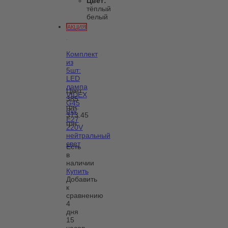
Цвет:
тёплый
белый
АКЦИЯ
Комплект
из
5шт:
LED
лампа
Цвет:
VIDEX
385
G45
грн.
6W
373.45
E27
грн.
220V
нейтральный
свет
Есть
в
наличии
Купить
Добавить
к
сравнению
4
дня
15
часов