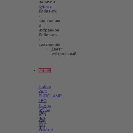
наличии
Купить
Добавить
к
сравнению
В
избранное
Добавить
к
сравнению
Цвет:
нейтральный
АКЦИЯ
Набор
2шт:
EUROLAMP
LED
Лампа
Цвет:
груша
150
А50
грн.
7W
100
E27
грн.
теплый