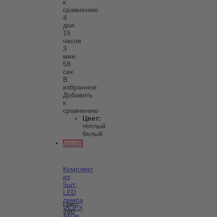
к
сравнению
4
дня
15
часов
3
мин.
58
сек.
В
избранное
Добавить
к
сравнению
Цвет:
тёплый
белый
АКЦИЯ
Комплект
из
5шт:
LED
лампа
Цвет:
VIDEX
260
A60e