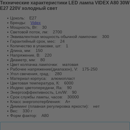
Технические характеристики LED лампа VIDEX A80 30W
E27 220V холодный свет
Цоколь:
E27
Бренды:
Videx
Мощность, Вт:
30
Световой поток, лм:
2700
Эквивалентная мощность обычной лампочки:
300
Гарантийный срок, мес:
24
Количество в упаковке, шт:
1
Длина, мм:
150
Напряжение, В:
220
Диаметр, мм:
80
Цвет колпачка лампочки:
матовая
Рабочее напряжение(диапазон), V:
175-250
Угол свечения, град.:
280
Материал корпуса:
алюмопласт
Цветовая температура, К:
6000
Индекс цветопередачи, Ra:
90
Энергоэффективность, Lm/W:
90
Срок службы лампы, часов:
30000
Класс энергопотербления:
A+
Димминг (плавная регулировка яркости):
нет
Вес:
330 г
Форм фактор:
A80
Фотографии