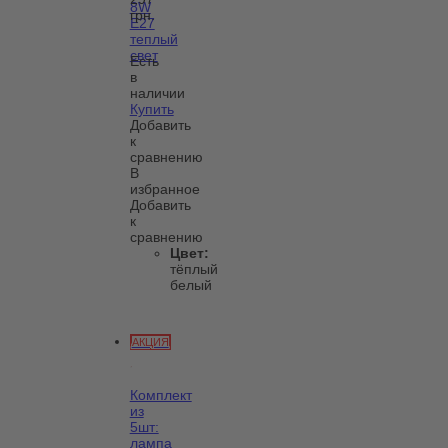
8W
грн.
E27
теплый
свет
Есть
в
наличии
Купить
Добавить
к
сравнению
В
избранное
Добавить
к
сравнению
Цвет:
тёплый
белый
АКЦИЯ
Комплект
из
5шт:
лампа