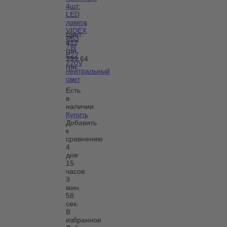
4шт:
LED
лампа
VIDEX
Цвет:
R63
412
7W
грн.
E27
399.64
220V
грн.
нейтральный
свет
Есть
в
наличии
Купить
Добавить
к
сравнению
4
дня
15
часов
3
мин.
58
сек.
В
избранное