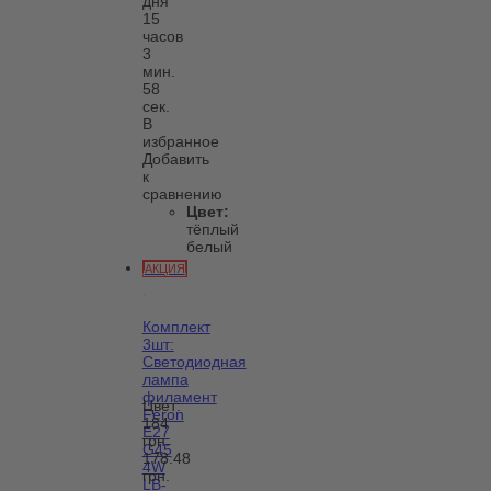
дня
15
часов
3
мин.
58
сек.
В
избранное
Добавить
к
сравнению
Цвет:
тёплый
белый
АКЦИЯ
Комплект
3шт:
Светодиодная
лампа
филамент
Цвет:
Feron
184
E27
грн.
G45
178.48
4W
грн.
LB-