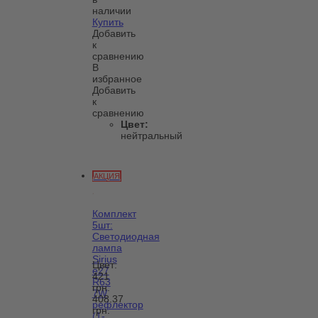
наличии
Купить
Добавить
к
сравнению
В
избранное
Добавить
к
сравнению
Цвет:
нейтральный
АКЦИЯ
Комплект
5шт:
Светодиодная
лампа
Sirius
Цвет:
e27
421
R63
грн.
7W
408.37
рефлектор
грн.
(1-