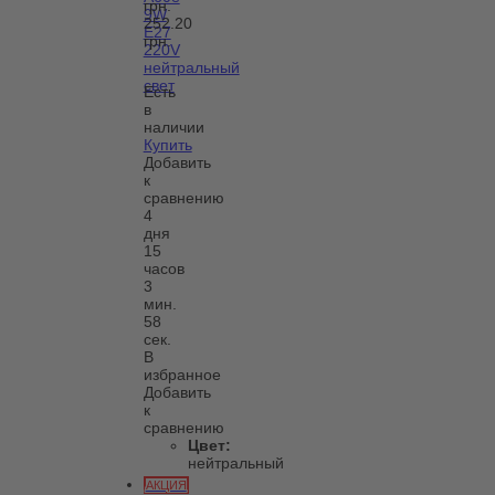
грн.
9W
252.20
E27
грн.
220V
нейтральный
свет
Есть
в
наличии
Купить
Добавить
к
сравнению
4
дня
15
часов
3
мин.
58
сек.
В
избранное
Добавить
к
сравнению
Цвет:
нейтральный
АКЦИЯ