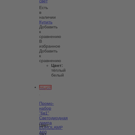
свет
Есть
в
наличии
Купить
Добавить
к
сравнению
В
избранное
Добавить
к
сравнению
Цвет:
тёплый
белый
АКЦИЯ
Промо-
набор
"6в1"
Светодиодная
лампа
Цвет:
EUROLAMP
A60
297