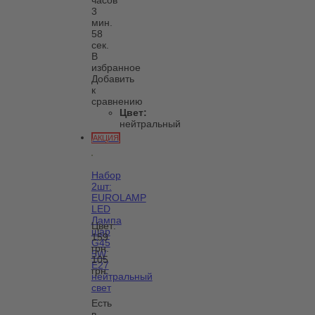
3
мин.
58
сек.
В
избранное
Добавить
к
сравнению
Цвет:
нейтральный
АКЦИЯ
Набор
2шт:
EUROLAMP
LED
Лампа
Цвет:
шар
159
G45
грн.
5W
105
E27
грн.
нейтральный
свет
Есть
в