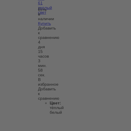
61
теплый
Есть
свет
в
наличии
Купить
Добавить
к
сравнению
4
дня
15
часов
3
мин.
58
сек.
В
избранное
Добавить
к
сравнению
Цвет:
тёплый
белый