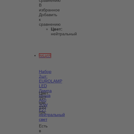
сравнению
В
избранное
Добавить
к
сравнению
Цвет:
нейтральный
АКЦИЯ
Набор
2шт:
EUROLAMP
LED
Лампа
Цвет:
груша
157
А60
грн.
10W
110
E27
грн.
нейтральный
свет
Есть
в