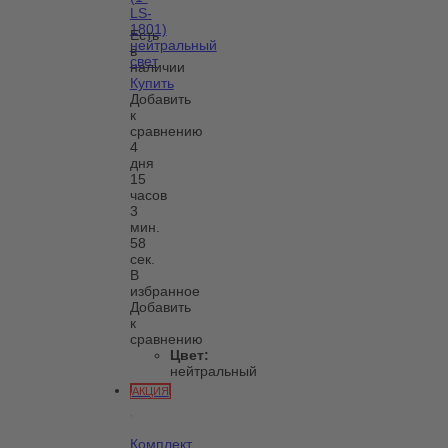
LS-
1801)
Есть
нейтральный
в
свет
наличии
Купить
Добавить
к
сравнению
4
дня
15
часов
3
мин.
58
сек.
В
избранное
Добавить
к
сравнению
Цвет:
нейтральный
АКЦИЯ
Комплект