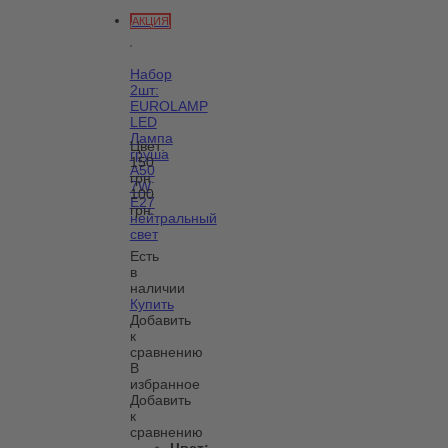
АКЦИЯ
Набор
2шт:
EUROLAMP
LED
Лампа
Цвет:
груша
150
А50
грн.
7W
100
E27
грн.
нейтральный
свет
Есть
в
наличии
Купить
Добавить
к
сравнению
В
избранное
Добавить
к
сравнению