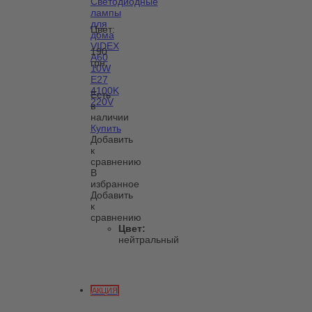
Светодиодные
лампы
для
Цвет:
дома
VIDEX
190
A60
грн.
10W
E27
4100K
Есть
220V
в
наличии
Купить
Добавить
к
сравнению
В
избранное
Добавить
к
сравнению
Цвет:
нейтральный
АКЦИЯ