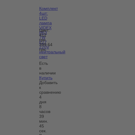
Комплект
4шт:
LED
лампа
VIDEX
Цвет:
R63
412
7W
грн.
E27
399.64
220V
грн.
нейтральный
свет
Есть
в
наличии
Купить
Добавить
к
сравнению
4
дня
8
часов
39
мин.
45
сек.