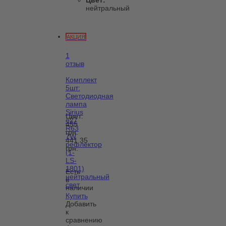
Цвет:
нейтральный
АКЦИЯ
1
отзыв
Комплект
5шт:
Светодиодная
лампа
Sirius
Цвет:
e27
455
R63
грн.
7W
441.35
рефлектор
грн.
(1-
LS-
1801)
Есть
нейтральный
в
свет
наличии
Купить
Добавить
к
сравнению