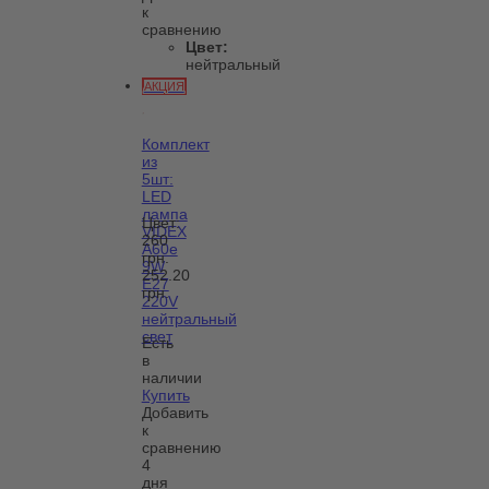
к
сравнению
Цвет:
нейтральный
АКЦИЯ
Комплект
из
5шт:
LED
лампа
Цвет:
VIDEX
260
A60e
грн.
9W
252.20
E27
грн.
220V
нейтральный
свет
Есть
в
наличии
Купить
Добавить
к
сравнению
4
дня