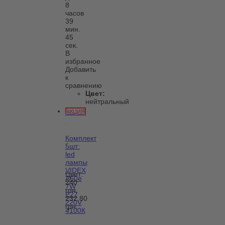
8
часов
39
мин.
45
сек.
В
избранное
Добавить
к
сравнению
Цвет:
нейтральный
АКЦИЯ
Комплект
5шт:
led
лампы
VIDEX
Цвет:
A60e
240
7W
грн.
E27
232.80
220V
грн.
4100К