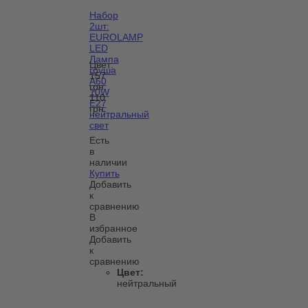
Набор
2шт:
EUROLAMP
LED
Лампа
Цвет:
груша
157
А60
грн.
10W
110
E27
грн.
нейтральный
свет
Есть
в
наличии
Купить
Добавить
к
сравнению
В
избранное
Добавить
к
сравнению
Цвет:
нейтральный