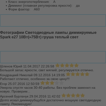
Класс энергопотербления:
A
Димминг (плавная регулировка яркости):
да
Форм фактор:
A60
Фотографии
Фотографии Светодиодные лампы диммируемые
Spark е27 10Вт(=75Вт) груша теплый свет
Отзывы
Шленов Юрий
11.04.2017 22:26:58
Большой запас яркости, свет мягкий, регулируется отлично.
Кондрацкий Николай
09.12.2016 14:19:05
Работают отлично, особенно за свою цену!!!
Егор
25.07.2016 12:50:59
Умерла спустя часов 30-40 работы. Без проблем заменил на
новую. Проверим...
Арсений Бурлачук
29.04.2016 11:42:02
Долго искал диммирубщубся достаточно мощную светодиодную
лампу. Рекомендую!