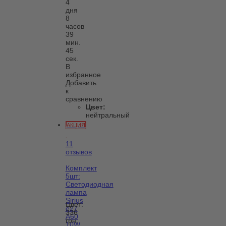
4
дня
8
часов
39
мин.
45
сек.
В
избранное
Добавить
к
сравнению
Цвет:
нейтральный
АКЦИЯ
11
отзывов
Комплект
5шт:
Светодиодная
лампа
Sirius
Цвет:
e27
336
А60
грн.
10W