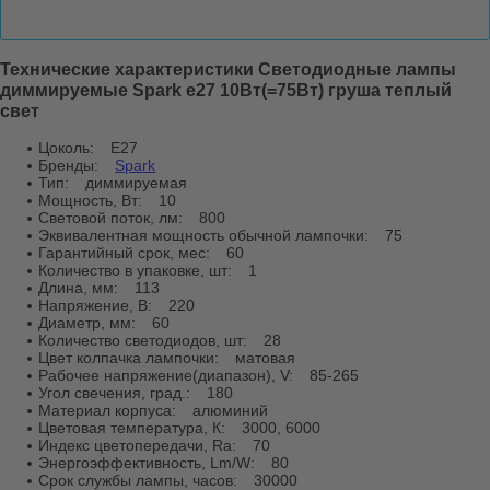
Характеристики
Технические характеристики Светодиодные лампы
диммируемые Spark е27 10Вт(=75Вт) груша теплый
свет
Цоколь:
E27
Бренды:
Spark
Тип:
диммируемая
Мощность, Вт:
10
Световой поток, лм:
800
Эквивалентная мощность обычной лампочки:
75
Гарантийный срок, мес:
60
Количество в упаковке, шт:
1
Длина, мм:
113
Напряжение, В:
220
Диаметр, мм:
60
Количество светодиодов, шт:
28
Цвет колпачка лампочки:
матовая
Рабочее напряжение(диапазон), V:
85-265
Угол свечения, град.:
180
Материал корпуса:
алюминий
Цветовая температура, К:
3000, 6000
Индекс цветопередачи, Ra:
70
Энергоэффективность, Lm/W:
80
Срок службы лампы, часов:
30000