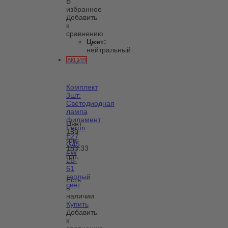
В
избранное
Добавить
к
сравнению
Цвет:
нейтральный
АКЦИЯ
Комплект
3шт:
Светодиодная
лампа
филамент
Цвет:
Feron
189
E27
грн.
G45
183.33
4W
грн.
LB-
61
теплый
Есть
свет
в
наличии
Купить
Добавить
к