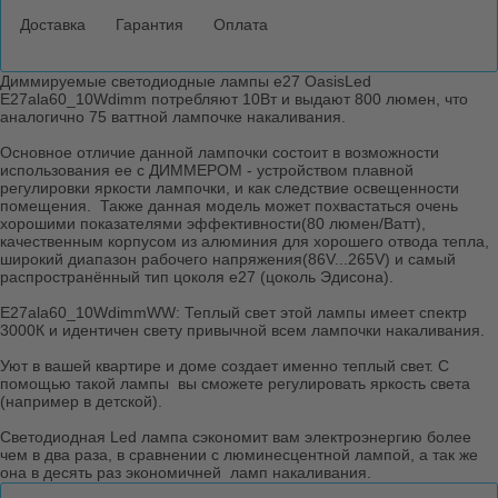
Доставка
Гарантия
Оплата
Описание
Диммируемые светодиодные лампы е27 OasisLed
E27ala60_10Wdimm потребляют 10Вт и выдают 800 люмен, что
аналогично 75 ваттной лампочке накаливания.
Основное отличие данной лампочки состоит в возможности
использования ее с ДИММЕРОМ - устройством плавной
регулировки яркости лампочки, и как следствие освещенности
помещения. Также данная модель может похвастаться очень
хорошими показателями эффективности(80 люмен/Ватт),
качественным корпусом из алюминия для хорошего отвода тепла,
широкий диапазон рабочего напряжения(86V...265V) и самый
распространённый тип цоколя е27 (цоколь Эдисона).
E27ala60_10WdimmWW: Теплый свет этой лампы имеет спектр
3000К и идентичен свету привычной всем лампочки накаливания.
Уют в вашей квартире и доме создает именно теплый свет. С
помощью такой лампы вы сможете регулировать яркость света
(например в детской).
Светодиодная Led лампа сэкономит вам электроэнергию более
чем в два раза, в сравнении с люминесцентной лампой, а так же
она в десять раз экономичней ламп накаливания.