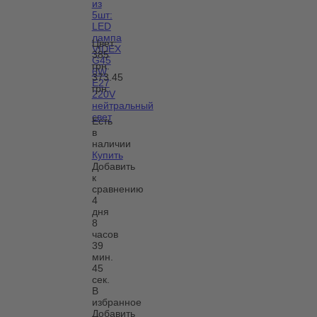
из
5шт:
LED
лампа
Цвет:
VIDEX
385
G45
грн.
6W
373.45
E27
грн.
220V
нейтральный
свет
Есть
в
наличии
Купить
Добавить
к
сравнению
4
дня
8
часов
39
мин.
45
сек.
В
избранное
Добавить