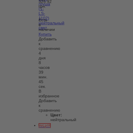
325.92
груша
грн.
(1-
LS-
1102)
Есть
нейтральный
в
свет
наличии
Купить
Добавить
к
сравнению
4
дня
8
часов
39
мин.
45
сек.
В
избранное
Добавить
к
сравнению
Цвет:
нейтральный
АКЦИЯ