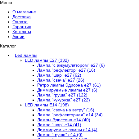
Меню
О магазине
Доставка
Оплата
Гарантия
Контакты
Акции
Каталог
Led лампы
LED лампы E27 (332)
Лампа "с аккумулятором" е27 (6)
Лампа "рефлектор" е27 (16)
Лампа "шар" е27 (62)
Лампа "свеча" е27 (26)
Ретро лампы Эдисона е27 (61)
Диммируемые лампы е27 (6)
Лампа "груша" е27 (122)
Лампа "кукуруза" е27 (22)
LED лампы Е14 (198)
Лампа "свеча на ветру" (16)
Лампа "рефлекторная" е14 (34)
Лампы Эдиссона е14 (40)
Лампа "шар" е14 (41)
Диммируемые лампы е14 (4)
Лампа "груша" е14 (0)