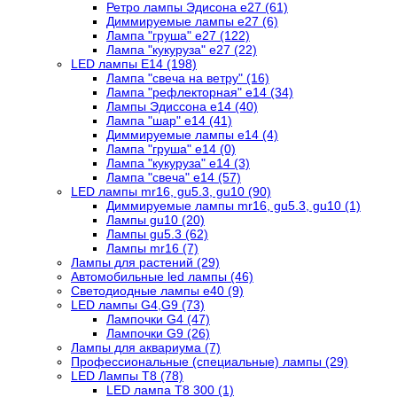
Ретро лампы Эдисона е27 (61)
Диммируемые лампы е27 (6)
Лампа "груша" е27 (122)
Лампа "кукуруза" е27 (22)
LED лампы Е14 (198)
Лампа "свеча на ветру" (16)
Лампа "рефлекторная" е14 (34)
Лампы Эдиссона е14 (40)
Лампа "шар" е14 (41)
Диммируемые лампы е14 (4)
Лампа "груша" е14 (0)
Лампа "кукуруза" е14 (3)
Лампа "свеча" е14 (57)
LED лампы mr16, gu5.3, gu10 (90)
Диммируемые лампы mr16, gu5.3, gu10 (1)
Лампы gu10 (20)
Лампы gu5.3 (62)
Лампы mr16 (7)
Лампы для растений (29)
Автомобильные led лампы (46)
Светодиодные лампы е40 (9)
LED лампы G4,G9 (73)
Лампочки G4 (47)
Лампочки G9 (26)
Лампы для аквариума (7)
Профессиональные (специальные) лампы (29)
LED Лампы T8 (78)
LED лампа Т8 300 (1)