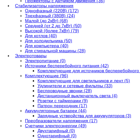
Прожекторы с датчиком движения (36)
Стабилизаторы напряжения
Однофазный (220В) (172)
Трехфазный (380В) (24)
Малой (до 2кВт) (68)
Средней (от 2 до 7кВт) (50)
Высокой (более 7кВт) (79)
Для котлов (40)
Для холодильника (50)
Для компьютера (40)
Для стиральной машины (28)
Электротовары
Электропитание (0)
Источники бесперебойного питания (42)
Комплектующие для источников бесперебойного 
Комплектующие (96)
Комплектующие для светильников и лент (5)
Удлинители и сетевые фильтры (33)
Беспроводные звонки (28)
Дистанционный выключатель света (4)
Розетки с таймерами (9)
Патрон переходник (17)
Аккумуляторные батареи (44)
Зарядные уствройства для аккумуляторов (3)
Преобразователи напряжения (17)
Счетчики электроэнергии (49)
Двухтарифный (0)
Однотарифный (0)