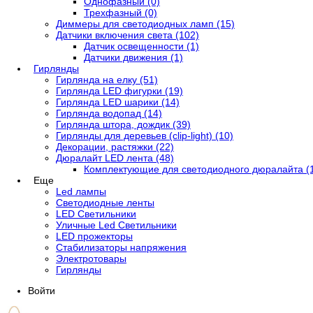
Однофазный (0)
Трехфазный (0)
Диммеры для светодиодных ламп (15)
Датчики включения света (102)
Датчик освещенности (1)
Датчики движения (1)
Гирлянды
Гирлянда на елку (51)
Гирлянда LED фигурки (19)
Гирлянда LED шарики (14)
Гирлянда водопад (14)
Гирлянда штора, дождик (39)
Гирлянды для деревьев (clip-light) (10)
Декорации, растяжки (22)
Дюралайт LED лента (48)
Комплектующие для светодиодного дюралайта (
Еще
Led лампы
Светодиодные ленты
LED Светильники
Уличные Led Светильники
LED прожекторы
Стабилизаторы напряжения
Электротовары
Гирлянды
Войти