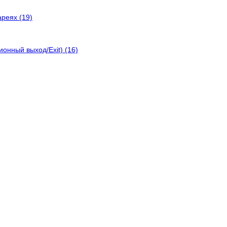
реях (19)
онный выход/Exit) (16)