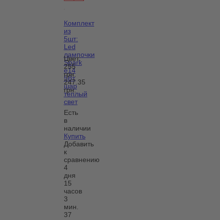
Комплект
из
5шт:
Led
лампочки
Цвет:
Spark
255
е14
грн.
5Вт,
247.35
шар
грн.
теплый
свет
Есть
в
наличии
Купить
Добавить
к
сравнению
4
дня
15
часов
3
мин.
37