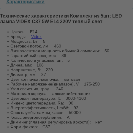
Характеристики
Технические характеристики Комплект из 5шт: LED
лампа VIDEX C37 5W E14 220V теплый свет
Цоколь:
E14
Бренды:
Videx
Мощность, Вт:
5
Световой поток, лм:
460
Эквивалентная мощность обычной лампочки:
50
Гарантийный срок, мес:
36
Количество в упаковке, шт:
5
Длина, мм:
108
Напряжение, В:
220
Диаметр, мм:
37
Цвет колпачка лампочки:
матовая
Рабочее напряжение(диапазон), V:
175-250
Угол свечения, град.:
240
Материал корпуса:
алюминий+пластик
Цветовая температура, К:
3000-4100
Индекс цветопередачи, Ra:
90
Энергоэффективность, Lm/W:
92
Срок службы лампы, часов:
50000
Класс энергопотербления:
А
Димминг (плавная регулировка яркости):
нет
Форм фактор:
C37