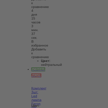
к
сравнению
4
дня
15
часов
3
мин.
37
сек.
В
избранное
Добавить
к
сравнению
Цвет:
нейтральный
НОВИНКА
АКЦИЯ
Комплект
3шт:
Led
лампа
Feron
Цвет:
5W