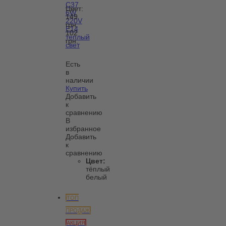
C37
Цвет:
6W
149
220V
грн.
E14
102
теплый
грн.
свет
Есть
в
наличии
Купить
Добавить
к
сравнению
В
избранное
Добавить
к
сравнению
Цвет:
тёплый
белый
ТОП
ПРОДАЖ
АКЦИЯ