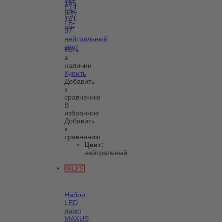
165
Е14
грн.
С37
141
LB-
грн.
97
нейтральный
свет
Есть
в
наличии
Купить
Добавить
к
сравнению
В
избранное
Добавить
к
сравнению
Цвет:
нейтральный
АКЦИЯ
Набор
LED
ламп
MAXUS