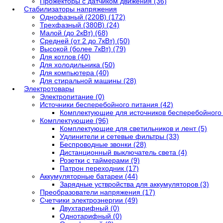
Прожекторы с датчиком движения (36)
Стабилизаторы напряжения
Однофазный (220В) (172)
Трехфазный (380В) (24)
Малой (до 2кВт) (68)
Средней (от 2 до 7кВт) (50)
Высокой (более 7кВт) (79)
Для котлов (40)
Для холодильника (50)
Для компьютера (40)
Для стиральной машины (28)
Электротовары
Электропитание (0)
Источники бесперебойного питания (42)
Комплектующие для источников бесперебойного 
Комплектующие (96)
Комплектующие для светильников и лент (5)
Удлинители и сетевые фильтры (33)
Беспроводные звонки (28)
Дистанционный выключатель света (4)
Розетки с таймерами (9)
Патрон переходник (17)
Аккумуляторные батареи (44)
Зарядные уствройства для аккумуляторов (3)
Преобразователи напряжения (17)
Счетчики электроэнергии (49)
Двухтарифный (0)
Однотарифный (0)