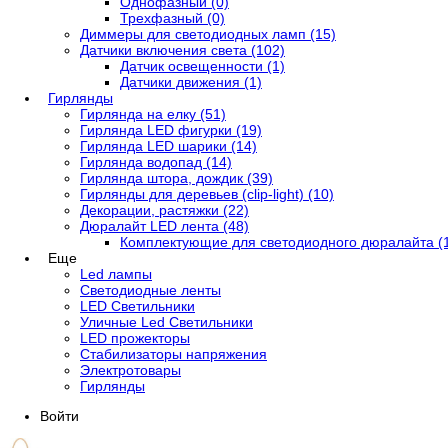
Однофазный (0)
Трехфазный (0)
Диммеры для светодиодных ламп (15)
Датчики включения света (102)
Датчик освещенности (1)
Датчики движения (1)
Гирлянды
Гирлянда на елку (51)
Гирлянда LED фигурки (19)
Гирлянда LED шарики (14)
Гирлянда водопад (14)
Гирлянда штора, дождик (39)
Гирлянды для деревьев (clip-light) (10)
Декорации, растяжки (22)
Дюралайт LED лента (48)
Комплектующие для светодиодного дюралайта (
Еще
Led лампы
Светодиодные ленты
LED Светильники
Уличные Led Светильники
LED прожекторы
Стабилизаторы напряжения
Электротовары
Гирлянды
Войти