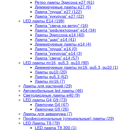
Ретро лампы Эдисона е27 (61)
Диммируемые лампы е27 (6)
Лампа "груша" е27 (122)
Лампа "кукуруза" е27 (22)
LED лампы Е14 (198)
Лампа "свеча на ветру" (16)
Лампа "рефлекторная" е14 (34)
Лампы Эдиссона е14 (40)
Лампа "шар" е14 (41)
Диммируемые лампы е14 (4)
Лампа "груша" е14 (0)
Лампа "кукуруза" е14 (3)
Лампа "свеча" е14 (57)
LED лампы mr16, gu5.3, gu10 (90)
Диммируемые лампы mr16, gu5.3, gu10 (1)
Лампы gu10 (20)
Лампы gu5.3 (62)
Лампы mr16 (7)
Лампы для растений (29)
Автомобильные led лампы (46)
Светодиодные лампы е40 (9)
LED лампы G4,G9 (73)
Лампочки G4 (47)
Лампочки G9 (26)
Лампы для аквариума (7)
Профессиональные (специальные) лампы (29)
LED Лампы T8 (78)
LED лампа Т8 300 (1)