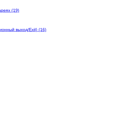
реях (19)
онный выход/Exit) (16)