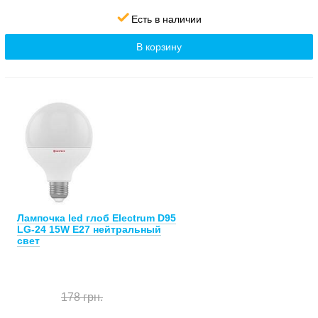
Есть в наличии
В корзину
Лампочка led глоб Electrum D95
LG-24 15W E27 нейтральный
свет
178 грн.