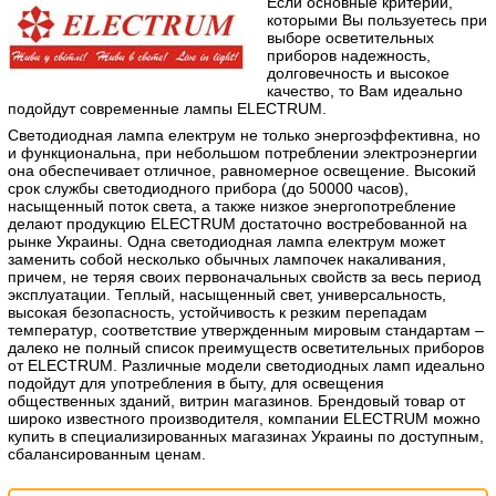
Если основные критерии,
которыми Вы пользуетесь при
выборе осветительных
приборов надежность,
долговечность и высокое
качество, то Вам идеально
подойдут современные лампы ELECTRUM.
Светодиодная лампа електрум не только энергоэффективна, но
и функциональна, при небольшом потреблении электроэнергии
она обеспечивает отличное, равномерное освещение. Высокий
срок службы светодиодного прибора (до 50000 часов),
насыщенный поток света, а также низкое энергопотребление
делают продукцию ELECTRUM достаточно востребованной на
рынке Украины. Одна светодиодная лампа електрум может
заменить собой несколько обычных лампочек накаливания,
причем, не теряя своих первоначальных свойств за весь период
эксплуатации. Теплый, насыщенный свет, универсальность,
высокая безопасность, устойчивость к резким перепадам
температур, соответствие утвержденным мировым стандартам –
далеко не полный список преимуществ осветительных приборов
от ELECTRUM. Различные модели светодиодных ламп идеально
подойдут для употребления в быту, для освещения
общественных зданий, витрин магазинов. Брендовый товар от
широко известного производителя, компании ELECTRUM можно
купить в специализированных магазинах Украины по доступным,
сбалансированным ценам.